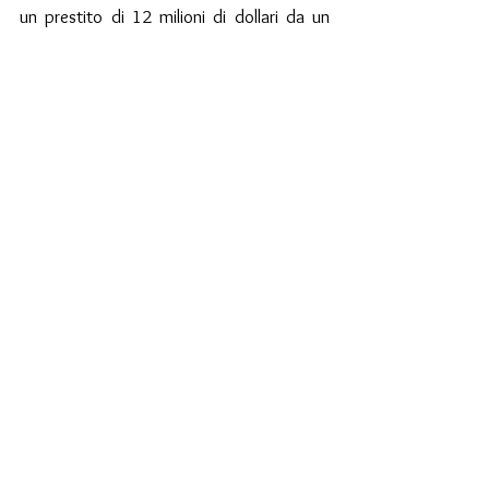
un prestito di 12 milioni di dollari da un 
consorzio di imprenditori locali 
parzialmente anonimi, assicurando che 
l’accordo non avrebbe dato voce agli 
investitori nel quotidiano.
Basterebbe già questo per capire che 
all’affaire 
Poynter
 mancano le 
caratteristiche di indipendenza e 
imparzialità tanto decantate. Tuttavia, c’è 
qualcos’altro da aggiungere.
Secondo un’analisi della 
Columbia 
Journalism Review,
 il più evidente conflitto 
di interessi risiederebbe nel fatto che il 