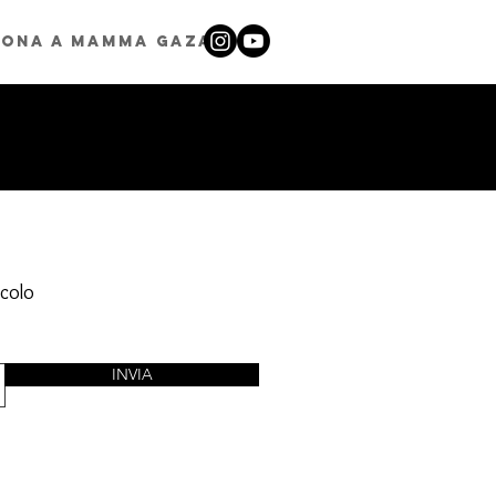
ona a Mamma Gaza
icolo
INVIA