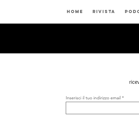
home
rivista
pod
rice
Inserisci il tuo indirizzo email