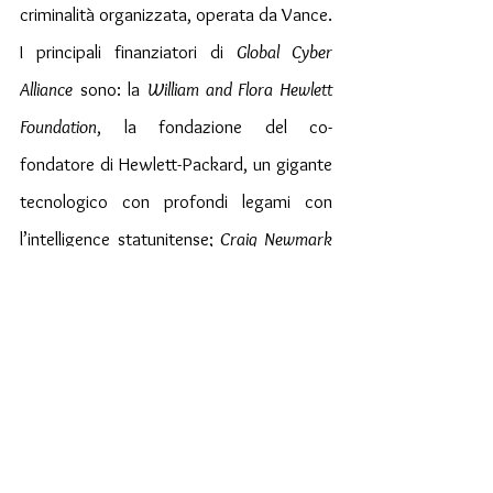
criminalità organizzata, operata da Vance. 
I principali finanziatori di 
Global Cyber 
Alliance
 sono: la 
William and Flora Hewlett 
Foundation
, la fondazione del co-
fondatore di Hewlett-Packard, un gigante 
tecnologico con profondi legami con 
l’intelligence statunitense; 
Craig Newmark 
Philanthropies,
 il braccio filantropico 
dell’impero di influenza del fondatore di 
Craigslist
; e 
Bloomberg
, il media di 
proprietà del miliardario ed ex sindaco di 
New York, Mike Bloomberg. Non solo, il 
CSI
 è un’organizzazione non profit che 