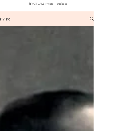
(F)ATTUALE rivista | podcast
rivista